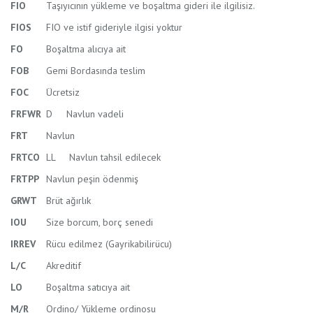
FIO
Taşıyıcının yükleme ve boşaltma gideri ile ilgilisiz.
FIOS
FIO ve istif gideriyle ilgisi yoktur
FO
Boşaltma alıcıya ait
FOB
Gemi Bordasında teslim
FOC
Ücretsiz
FRFWR
D Navlun vadeli
FRT
Navlun
FRTCO
LL Navlun tahsil edilecek
FRTPP
Navlun peşin ödenmiş
GRWT
Brüt ağırlık
IOU
Size borcum, borç senedi
IRREV
Rücu edilmez (Gayrikabilirücu)
L/C
Akreditif
LO
Boşaltma satıcıya ait
M/R
Ordino/ Yükleme ordinosu