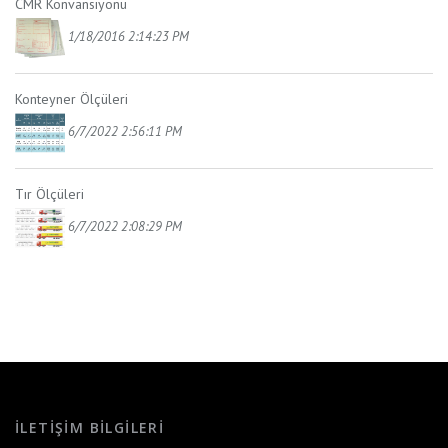
CMR Konvansiyonu
1/18/2016 2:14:23 PM
Konteyner Ölçüleri
6/7/2022 2:56:11 PM
Tır Ölçüleri
6/7/2022 2:08:29 PM
İLETIŞIM BILGILERI