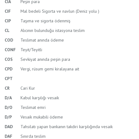
CIA
Peşin para
CIF
Mal bedeli Sigorta ve navlun (Deniz yolu )
CIP
Taşıma ve sigorta ödenmiş
CL
Alıcının bulunduğu istasyona teslim
COD
Teslimat anında ödeme
CONF
Teyit/Teyitli
COS
Sevkiyat anında peşin para
CPD
Vergi, rüsum gemi kiralayana ait
CPT
CR
Cari Kur
D/A
Kabul karşılığı vesaik
D/O
Teslimat emri
D/P
Vesaik mukabili ödeme
DAD
Tahsilatı yapan bankanın takdiri karşılığında vesaik
DAF
Sınırda teslim