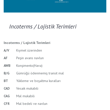
Incoterms / Lojistik Terimleri
Incoterms / Lojistik Terimleri
A/V
Kıymet üzerinden
AF
Peşin avans navlun
AWB
Konşimento(Hava)
B/G
Gümrüğü ödenmemiş transit mal
BT
Yükleme ve boşaltma kuralları
CAD
Vesaik mukabili
CAG
Mal mukabili
CFR
Mal bedeli ve navlun