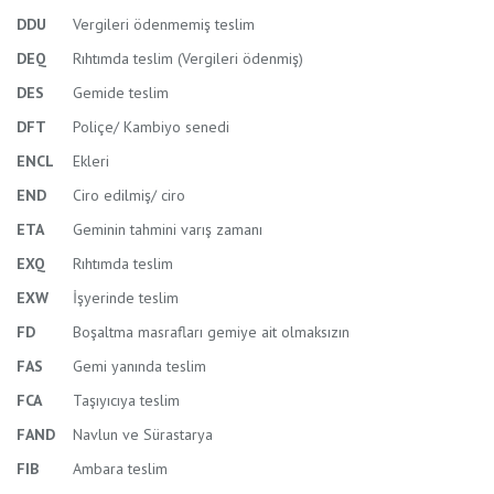
DDU
Vergileri ödenmemiş teslim
DEQ
Rıhtımda teslim (Vergileri ödenmiş)
DES
Gemide teslim
DFT
Poliçe/ Kambiyo senedi
ENCL
Ekleri
END
Ciro edilmiş/ ciro
ETA
Geminin tahmini varış zamanı
EXQ
Rıhtımda teslim
EXW
İşyerinde teslim
FD
Boşaltma masrafları gemiye ait olmaksızın
FAS
Gemi yanında teslim
FCA
Taşıyıcıya teslim
FAND
Navlun ve Sürastarya
FIB
Ambara teslim