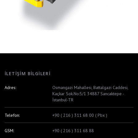
İLETIŞIM BILGILERI
Adres:
Osmangazi Mahallesi, Battalgazi Caddesi,
Kaçkar Sok.No:5/1 34887 Sancaktepe -
İstanbul-TR
Telefon:
+90 ( 216 ) 311 68 00 ( Pbx )
GSM:
+90 ( 216 ) 311 68 88