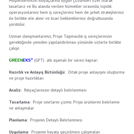
Müşterilerimizin ihtiyaçlarına uygun çözümleri özel olarak
tasarlarız ve Bu alanda verilen hizmetler sırasında, lojistik
operasyonlarınız hem iş süreçleriniz hem de şirket stratejileriniz
ile birlikte ele alınır ve ticari beklentileriniz doğrultusunda
yürütülür.
Uzman danışmanlarımız, Proje Taşımacılık iş süreçlerinizin
gerektiğinde yeniden yapılandırılması yönünde sizlerle birlikte
çalışır.
®
(GPT) altı aşamalı bir süreci kapsar;
GREEN
EKS
Hazırlık ve Anlayış Bütünlüğü:
Ortak proje anlayışını oluşturma
ve proje hazırlıkları
Analiz:
İhtiyaçlarınızın detaylı belirlenmesi
Tasarlama:
Proje sınırlarını çizme, Proje ürünlerini belirleme
ve anlaşmalar
Planlama:
Projenin Detaylı Belirlenmesi
Uygulama:
Projenin hayata geçirilmesi çalışmaları