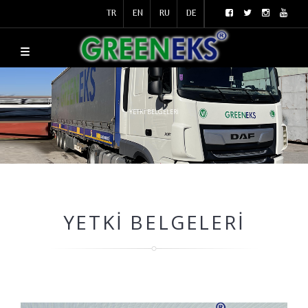
TR
EN
RU
DE
YETKI BELGELERI
YETKI BELGELERI