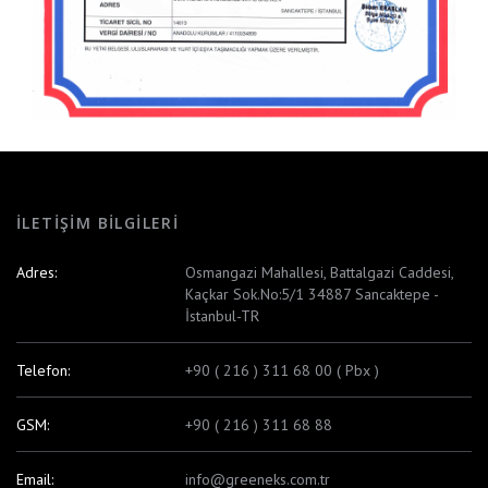
İLETIŞIM BILGILERI
Adres:
Osmangazi Mahallesi, Battalgazi Caddesi,
Kaçkar Sok.No:5/1 34887 Sancaktepe -
İstanbul-TR
Telefon:
+90 ( 216 ) 311 68 00 ( Pbx )
GSM:
+90 ( 216 ) 311 68 88
Email:
info@greeneks.com.tr