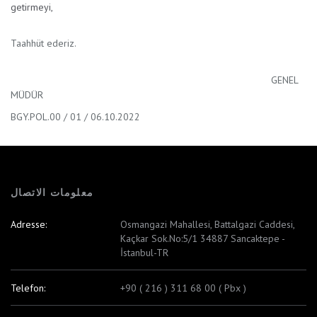
getirmeyi,
Taahhüt ederiz.
GENEL
MÜDÜR
BGY.POL.00 / 01 / 06.10.2022
معلومات الاتصال
Adresse:
Osmangazi Mahallesi, Battalgazi Caddesi,
Kaçkar Sok.No:5/1 34887 Sancaktepe -
İstanbul-TR
Telefon:
+90 ( 216 ) 311 68 00 ( Pbx )