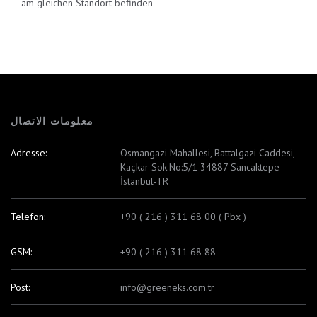
am gleichen Standort befinden
معلومات الاتصال
Adresse:
Osmangazi Mahallesi, Battalgazi Caddesi,
Kaçkar Sok.No:5/1 34887 Sancaktepe -
İstanbul-TR
Telefon:
+90 ( 216 ) 311 68 00 ( Pbx )
GSM:
+90 ( 216 ) 311 68 88
Post:
info@greeneks.com.tr